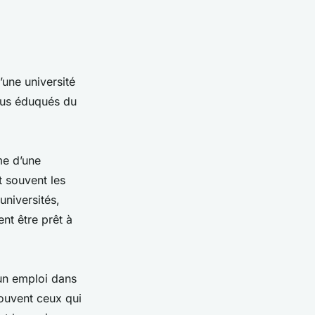
une université
plus éduqués du
me d’une
t souvent les
universités,
nt être prêt à
un emploi dans
ouvent ceux qui