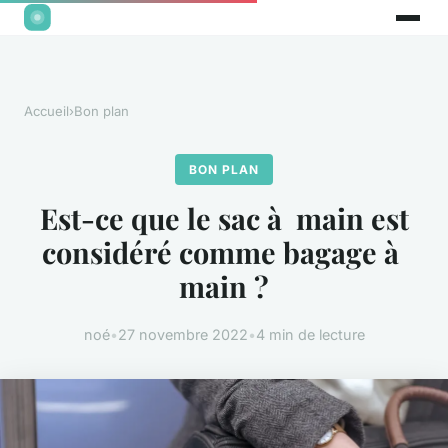
Accueil
›
Bon plan
BON PLAN
Est-ce que le sac à main est
considéré comme bagage à
main ?
noé
•
27 novembre 2022
•
4 min de lecture