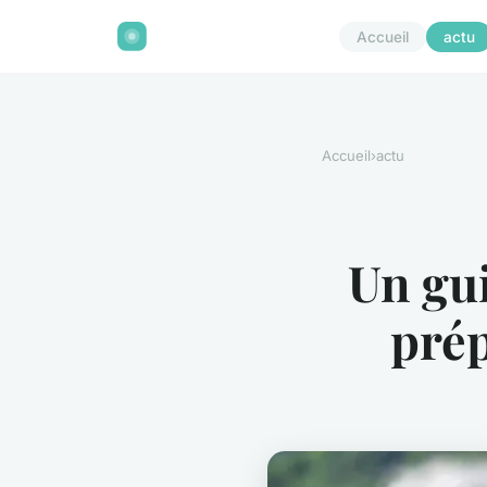
Accueil
actu
Accueil
›
actu
Un gu
prép