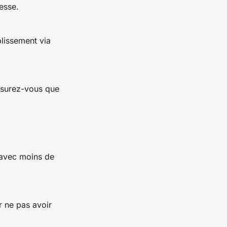
esse.
blissement via
ssurez-vous que
t avec moins de
r ne pas avoir