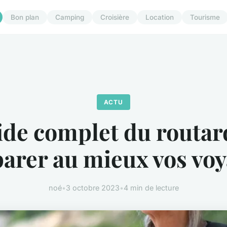
Bon plan
Camping
Croisière
Location
Tourisme
ACTU
ide complet du routar
arer au mieux vos vo
noé
•
3 octobre 2023
•
4 min de lecture