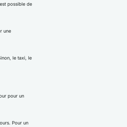
 est possible de
er une
non, le taxi, le
our pour un
jours. Pour un