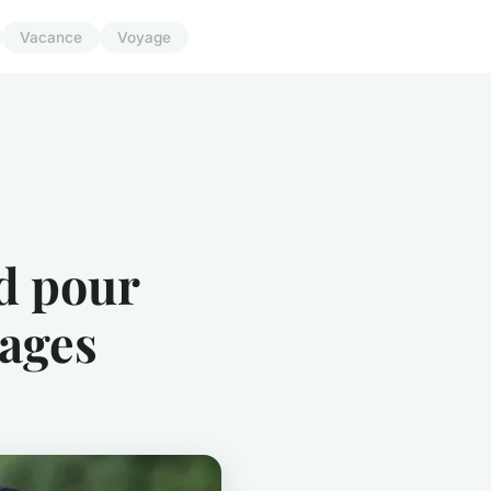
Vacance
Voyage
d pour
yages